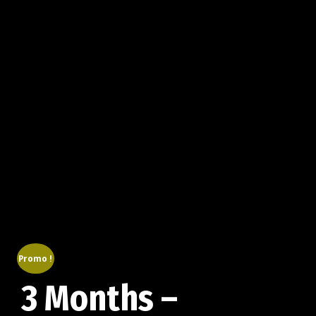
Promo !
3 Months –